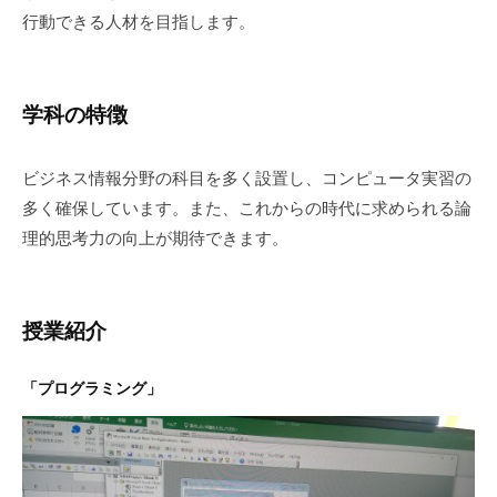
ス
行動できる人材を目指します。
科
2026
年
学科の特徴
6
月
ビジネス情報分野の科目を多く設置し、コンピュータ実習の
16
多く確保しています。また、これからの時代に求められる論
日
理的思考力の向上が期待できます。
授業紹介
「プログラミング」