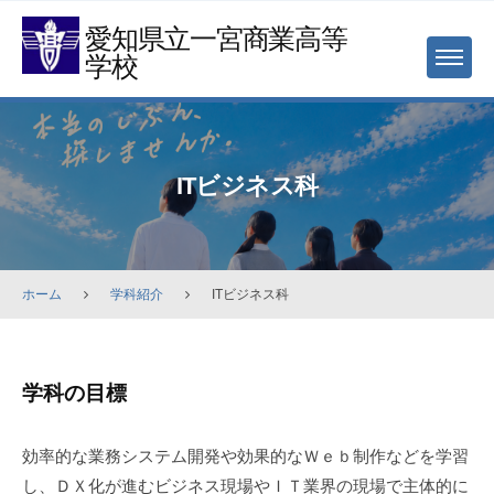
Skip
愛知県立一宮商業高等
to
学校
MENU
content
ITビジネス科
ホーム
学科紹介
ITビジネス科
IT
学科の目標
ビ
ジ
効率的な業務システム開発や効果的なＷｅｂ制作などを学習
ネ
し、ＤＸ化が進むビジネス現場やＩＴ業界の現場で主体的に