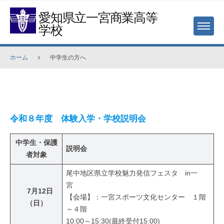
Skip
愛知県立一宮商業高等
to
学校
MENU
content
ホーム
中学生の方へ
中
学
令和８年度 体験入学・学校説明会
生
の
中学生・保護
説明会
方
者対象
へ
尾中地区県立学校魅力発信フェスタ in一
2026
宮
7月12日
年
【会場】：一宮スポーツ文化センター １階
（日）
7
～４階
月
10:00～15:30(最終受付15:00)