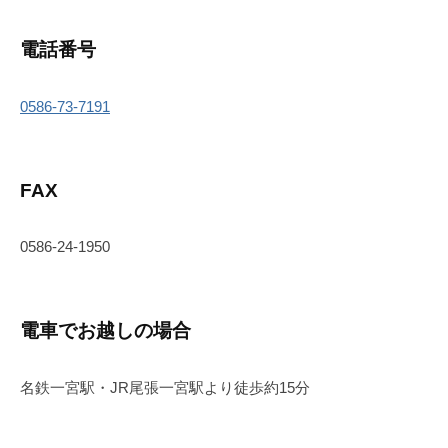
2025
年
電話番号
8
月
0586-73-7191
28
日
FAX
0586-24-1950
電車でお越しの場合
名鉄一宮駅・JR尾張一宮駅より徒歩約15分