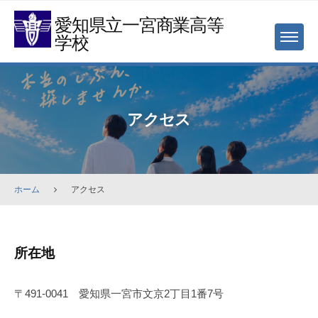
Skip
愛知県立一宮商業高等
to
学校
MENU
content
アクセス
ホーム
アクセス
ア
所在地
ク
セ
〒491-0041 愛知県一宮市文京2丁目1番7号
ス