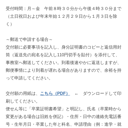
受付時間：月～金 午前８時３０分から午後４時３０分まで
（土日祝日および年末年始１２月２９日から１月３日を除
く）
～郵送で申請する場合～
交付願に必要事項を記入し、身分証明書のコピーと返信用封
筒（返送先の宛名を記入し110円切手を貼付）を添付して、
事務室へ郵送してください。到着後速やかに返送しますが、
郵便事情により到着が遅れる場合がありますので、余裕を持
って申請してください。
交付願の用紙は、
こちら（PDF）
← ダウンロードして印
刷してください。
便せん等に「卒業証明書希望」と明記し、氏名（卒業時から
変更がある場合は旧姓を併記）・住所・日中の連絡先電話番
号・生年月日・卒業した年と科名、申請理由（例：進学・就