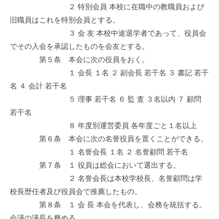
２ 特別会員 本校に在職中の教職員および
旧職員はこれを特別会員とする。
３ 会 友 本校中途退学者であって、役員会
でその入会を承認したものを会友とする。
第５条 本会に次の役員をおく。
１ 会長 １名 ２ 副会長 若干名 ３ 書記 若干
名 ４ 会計 若干名
５ 理事 若干名 ６ 監 査 ３名以内 ７ 顧問
若干名
８ 年度別運営委員 各年度ごと１名以上
第６条 本会に次の名誉役員を置くことができる。
１ 名誉会長 １名 ２ 名誉顧問 若干名
第７条 １ 役員は総会において選出する。
２ 名誉会長は本校学校長、名誉顧問は学
校長歴任者及び役員会で推薦したもの。
第８条 １ 会 長 本会を代表し、会務を統括する。
会議の議長を務める。