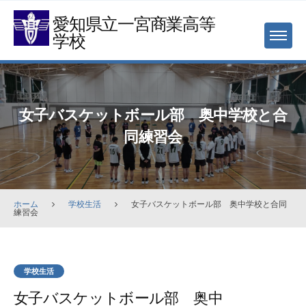
Skip
愛知県立一宮商業高等
to
学校
MENU
content
女子バスケットボール部 奥中学校と合
同練習会
ホーム
学校生活
女子バスケットボール部 奥中学校と合同
練習会
学校生活
女子バスケットボール部 奥中