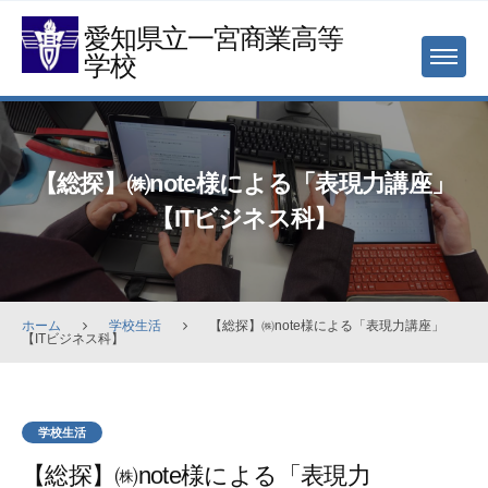
Skip
愛知県立一宮商業高等
to
学校
MENU
content
【総探】㈱note様による「表現力講座」
【ITビジネス科】
ホーム
学校生活
【総探】㈱note様による「表現力講座」
【ITビジネス科】
学校生活
【総探】㈱note様による「表現力