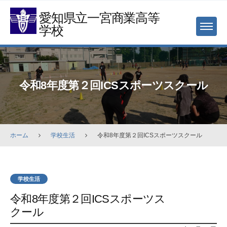
Skip
愛知県立一宮商業高等
to
学校
MENU
content
令和8年度第２回ICSスポーツスクール
ホーム
学校生活
令和8年度第２回ICSスポーツスクール
学校生活
令和8年度第２回ICSスポーツス
クール