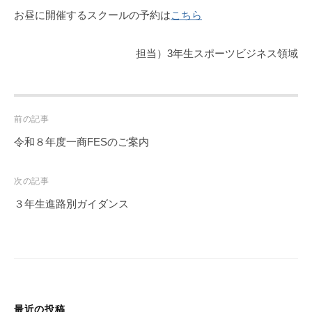
お昼に開催するスクールの予約は
こちら
担当）3年生スポーツビジネス領域
Post
前の記事
navigation
令和８年度一商FESのご案内
次の記事
３年生進路別ガイダンス
最近の投稿